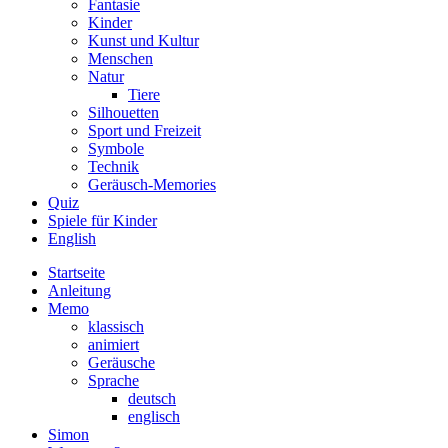
Fantasie
Kinder
Kunst und Kultur
Menschen
Natur
Tiere
Silhouetten
Sport und Freizeit
Symbole
Technik
Geräusch-Memories
Quiz
Spiele für Kinder
English
Startseite
Anleitung
Memo
klassisch
animiert
Geräusche
Sprache
deutsch
englisch
Simon