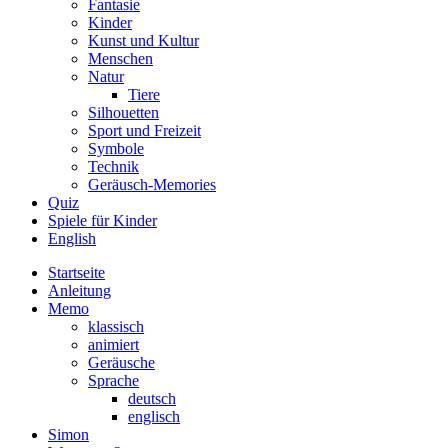
Fantasie
Kinder
Kunst und Kultur
Menschen
Natur
Tiere
Silhouetten
Sport und Freizeit
Symbole
Technik
Geräusch-Memories
Quiz
Spiele für Kinder
English
Startseite
Anleitung
Memo
klassisch
animiert
Geräusche
Sprache
deutsch
englisch
Simon