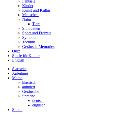
Fantasie
Kinder
Kunst und Kultur
Menschen
Natur
Tiere
Silhouetten
Sport und Freizeit
Symbole
Technik
Geräusch-Memories
Quiz
Spiele für Kinder
English
Startseite
Anleitung
Memo
klassisch
animiert
Geräusche
Sprache
deutsch
englisch
Simon