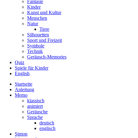
Fantasie
Kinder
Kunst und Kultur
Menschen
Natur
Tiere
Silhouetten
Sport und Freizeit
Symbole
Technik
Geräusch-Memories
Quiz
Spiele für Kinder
English
Startseite
Anleitung
Memo
klassisch
animiert
Geräusche
Sprache
deutsch
englisch
Simon