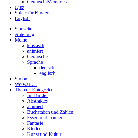
Geräusch-Memories
Quiz
Spiele für Kinder
English
Startseite
Anleitung
Memo
klassisch
animiert
Geräusche
Sprache
deutsch
englisch
Simon
Wo war…?
Themen Kategorien
für Kinder
Abstraktes
animiert
Buchstaben und Zahlen
Essen und Trinken
Fantasie
Kinder
Kunst und Kultur