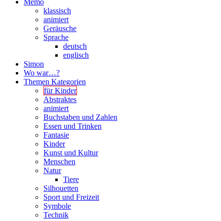
Memo
klassisch
animiert
Geräusche
Sprache
deutsch
englisch
Simon
Wo war…?
Themen Kategorien
für Kinder
Abstraktes
animiert
Buchstaben und Zahlen
Essen und Trinken
Fantasie
Kinder
Kunst und Kultur
Menschen
Natur
Tiere
Silhouetten
Sport und Freizeit
Symbole
Technik