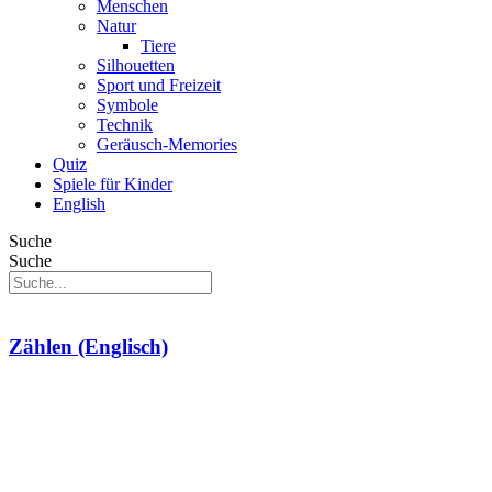
Menschen
Natur
Tiere
Silhouetten
Sport und Freizeit
Symbole
Technik
Geräusch-Memories
Quiz
Spiele für Kinder
English
Suche
Suche
Zählen (Englisch)