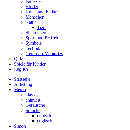
Fantasie
Kinder
Kunst und Kultur
Menschen
Natur
Tiere
Silhouetten
Sport und Freizeit
Symbole
Technik
Geräusch-Memories
Quiz
Spiele für Kinder
English
Startseite
Anleitung
Memo
klassisch
animiert
Geräusche
Sprache
deutsch
englisch
Simon