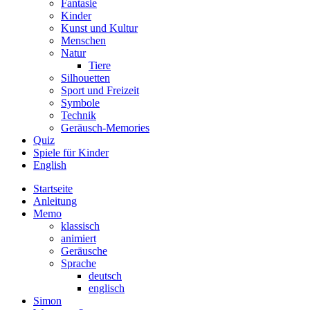
Fantasie
Kinder
Kunst und Kultur
Menschen
Natur
Tiere
Silhouetten
Sport und Freizeit
Symbole
Technik
Geräusch-Memories
Quiz
Spiele für Kinder
English
Startseite
Anleitung
Memo
klassisch
animiert
Geräusche
Sprache
deutsch
englisch
Simon