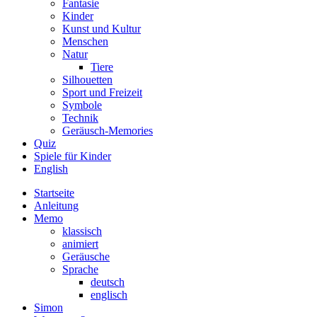
Fantasie
Kinder
Kunst und Kultur
Menschen
Natur
Tiere
Silhouetten
Sport und Freizeit
Symbole
Technik
Geräusch-Memories
Quiz
Spiele für Kinder
English
Startseite
Anleitung
Memo
klassisch
animiert
Geräusche
Sprache
deutsch
englisch
Simon