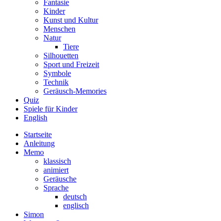
Fantasie
Kinder
Kunst und Kultur
Menschen
Natur
Tiere
Silhouetten
Sport und Freizeit
Symbole
Technik
Geräusch-Memories
Quiz
Spiele für Kinder
English
Startseite
Anleitung
Memo
klassisch
animiert
Geräusche
Sprache
deutsch
englisch
Simon