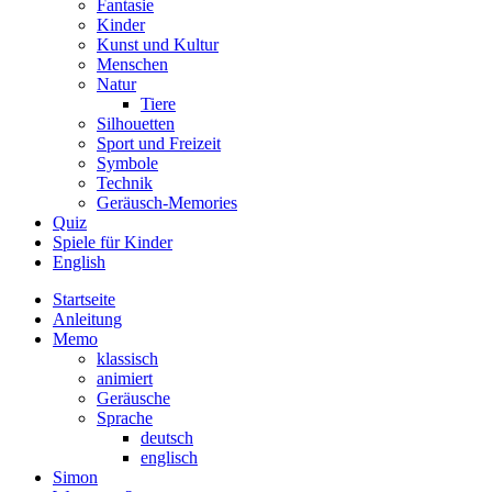
Fantasie
Kinder
Kunst und Kultur
Menschen
Natur
Tiere
Silhouetten
Sport und Freizeit
Symbole
Technik
Geräusch-Memories
Quiz
Spiele für Kinder
English
Startseite
Anleitung
Memo
klassisch
animiert
Geräusche
Sprache
deutsch
englisch
Simon