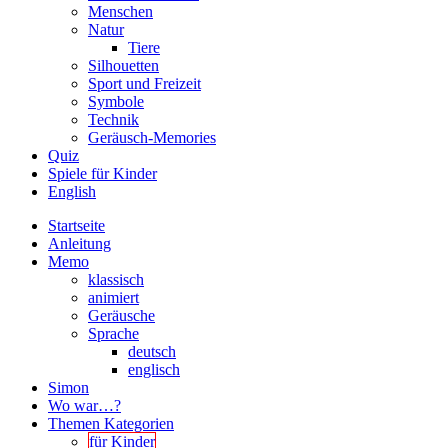
Menschen
Natur
Tiere
Silhouetten
Sport und Freizeit
Symbole
Technik
Geräusch-Memories
Quiz
Spiele für Kinder
English
Startseite
Anleitung
Memo
klassisch
animiert
Geräusche
Sprache
deutsch
englisch
Simon
Wo war…?
Themen Kategorien
für Kinder