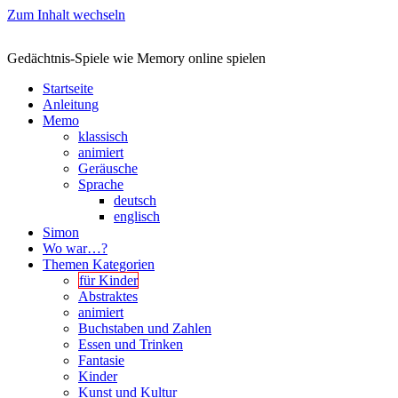
Zum Inhalt wechseln
Gedächtnis-Spiele wie Memory online spielen
Startseite
Anleitung
Memo
klassisch
animiert
Geräusche
Sprache
deutsch
englisch
Simon
Wo war…?
Themen Kategorien
für Kinder
Abstraktes
animiert
Buchstaben und Zahlen
Essen und Trinken
Fantasie
Kinder
Kunst und Kultur