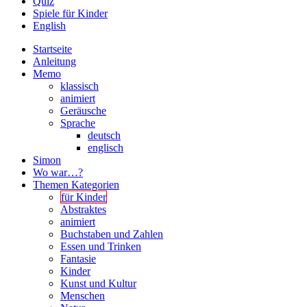
Quiz
Spiele für Kinder
English
Startseite
Anleitung
Memo
klassisch
animiert
Geräusche
Sprache
deutsch
englisch
Simon
Wo war…?
Themen Kategorien
für Kinder
Abstraktes
animiert
Buchstaben und Zahlen
Essen und Trinken
Fantasie
Kinder
Kunst und Kultur
Menschen