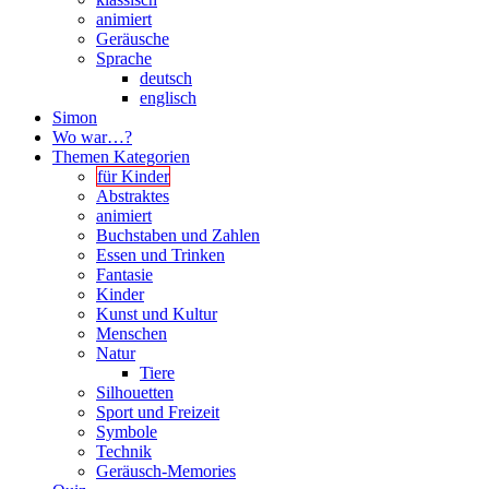
animiert
Geräusche
Sprache
deutsch
englisch
Simon
Wo war…?
Themen Kategorien
für Kinder
Abstraktes
animiert
Buchstaben und Zahlen
Essen und Trinken
Fantasie
Kinder
Kunst und Kultur
Menschen
Natur
Tiere
Silhouetten
Sport und Freizeit
Symbole
Technik
Geräusch-Memories