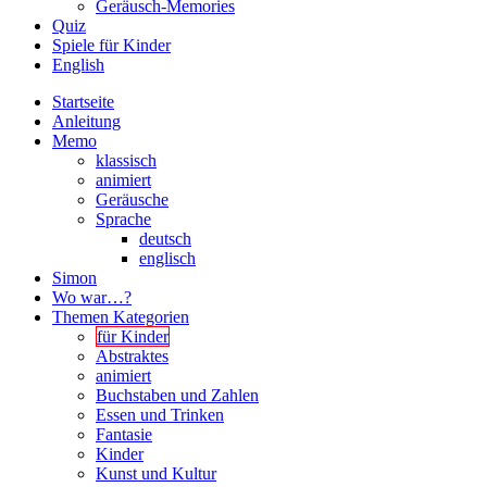
Geräusch-Memories
Quiz
Spiele für Kinder
English
Startseite
Anleitung
Memo
klassisch
animiert
Geräusche
Sprache
deutsch
englisch
Simon
Wo war…?
Themen Kategorien
für Kinder
Abstraktes
animiert
Buchstaben und Zahlen
Essen und Trinken
Fantasie
Kinder
Kunst und Kultur