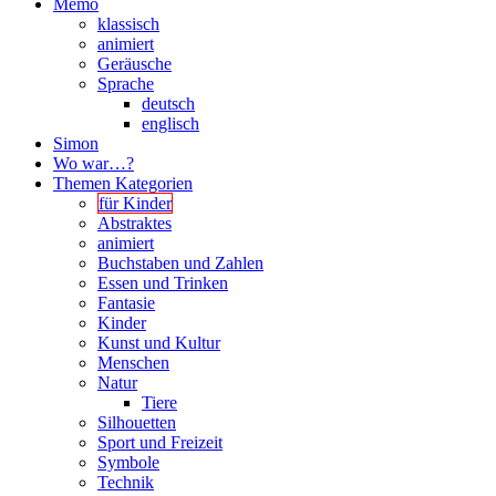
Memo
klassisch
animiert
Geräusche
Sprache
deutsch
englisch
Simon
Wo war…?
Themen Kategorien
für Kinder
Abstraktes
animiert
Buchstaben und Zahlen
Essen und Trinken
Fantasie
Kinder
Kunst und Kultur
Menschen
Natur
Tiere
Silhouetten
Sport und Freizeit
Symbole
Technik