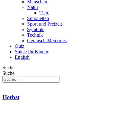
Menschen
Natur
Tiere
Silhouetten
Sport und Freizeit
Symbole
Technik
Geräusch-Memories
Quiz
Spiele für Kinder
English
Suche
Suche
Herbst