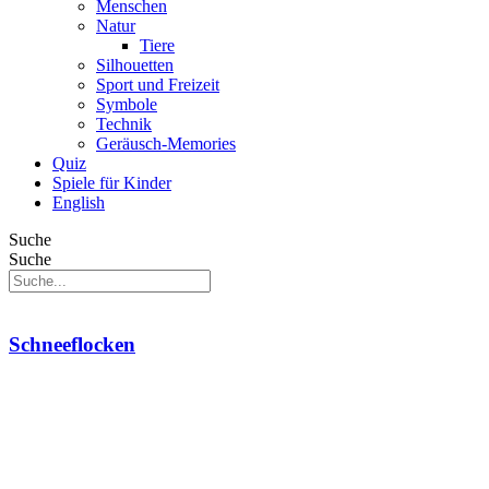
Menschen
Natur
Tiere
Silhouetten
Sport und Freizeit
Symbole
Technik
Geräusch-Memories
Quiz
Spiele für Kinder
English
Suche
Suche
Schneeflocken