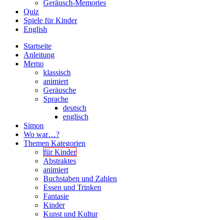
Geräusch-Memories
Quiz
Spiele für Kinder
English
Startseite
Anleitung
Memo
klassisch
animiert
Geräusche
Sprache
deutsch
englisch
Simon
Wo war…?
Themen Kategorien
für Kinder
Abstraktes
animiert
Buchstaben und Zahlen
Essen und Trinken
Fantasie
Kinder
Kunst und Kultur