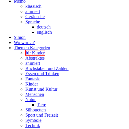
Memo
klassisch
animiert
Geräusche
Sprache
deutsch
englisch
Simon
Wo war…?
Themen Kategorien
für Kinder
Abstraktes
animiert
Buchstaben und Zahlen
Essen und Trinken
Fantasie
Kinder
Kunst und Kultur
Menschen
Natur
Tiere
Silhouetten
Sport und Freizeit
Symbole
Technik